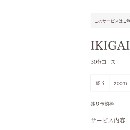
このサービスはご
IKIG
30分コース
終了
終
zoom
了
残り予約枠
サービス内容