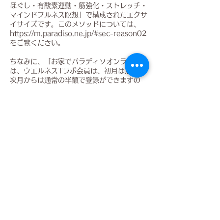
ほぐし・有酸素運動・筋強化・ストレッチ・
マインドフルネス瞑想」で構成されたエクサ
イサイズです。このメソッドについては、
https://m.paradiso.ne.jp/#sec-reason02
をご覧ください。
ちなみに、「お家でパラディソオンライン」
は、ウエルネスTラボ会員は、初月は無料、
次月からは通常の半額で登録ができますの
で、ご紹介者に「ウエルネスＴラボ」とご記
入ください。
https://paradiso0925242245.wordpres
s.com/
＊エミリーの担当は、アクティブマインドフ
ルネスになります。