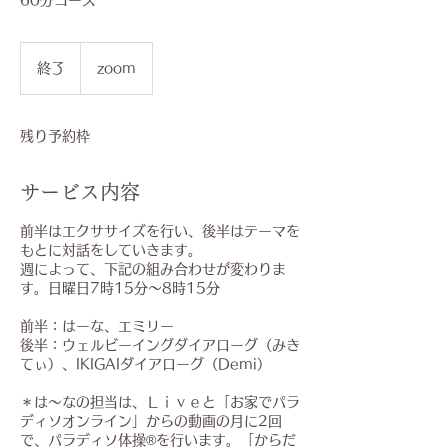
60分コース
終了
終
zoom
了
残り予約枠
サービス内容
前半はエクササイズを行い、後半はテーマを
もとに対話をしていきます。
週によって、下記の組み合わせが変わりま
す。日曜日7時15分～8時15分
前半：はーな、エミリー
後半：ウェルビーイングダイアローグ（みき
てぃ）、IKIGAIダイアローグ（Demi）
＊は～なの担当は、Ｌｉｖｅと「お家でパラ
ディソオンライン」からの動画の月に2回
で、パラディソ体操®を行います。「からだ